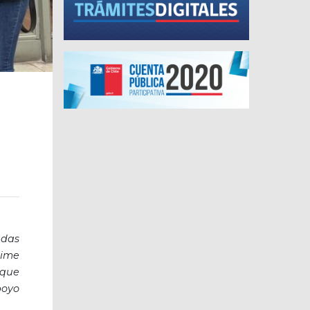
adas
aime
 que
poyo