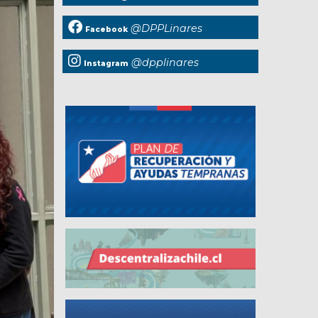
@DPPLinares
Facebook
@dpplinares
Instagram