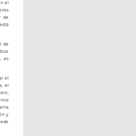
n el
eres
y de
está
r de
izar
, es
r el
, el
aro,
 nos
lama
ón y
uede