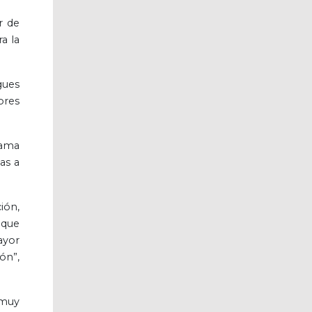
r de
a la
gues
ores
mama
as a
ión,
 que
ayor
ón”,
 muy