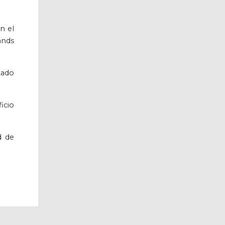
n el
ands
tado
icio
d de