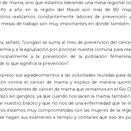
de mama, sino que estamos liderando una mesa regional co
 año a año en la región del Maule son más de 80 muj
sotros realizamos constantemente labores de prevención 
as mesas de trabajo son muy importantes en donde también 
es, señaló, “Longaví se suma al mes de prevención del cánce
mía y a la agrupación por priorizar nuestra comuna para real
incipalmente a la prevención de la población femenina
lo que significa la prevención”.
xpreso sus agradecimientos a las voluntades reunidas para da
ción contra el cáncer de mama y explico de manera sucinta
sobrevivientes de cáncer de mama que remamos en el Rio Cl
razo sin ganglios, ya que cuando nos sacan la mama, también
ar nuestro bracito y que no nos de una enfermedad que se l
os estamos muy comprometidas con las mujeres de la regi
se hagan sus exámenes a tiempo y contarles que eso les p