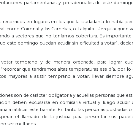
as votaciones parlamentarias y presidenciales de este domingo
corridos en lugares en los que la ciudadanía lo había ped
al, como Coironal y las Camelias, o Talquita -Perquilauquen v
gando a sectores que no teníamos cobertura. Es importante
ue este domingo puedan acudir sin dificultad a votar”, declar
 a votar temprano y de manera ordenada, para lograr que
 “recordar que tendremos altas temperaturas ese día, por lo 
tos mayores a asistir temprano a votar, llevar siempre ag
ciones son de carácter obligatoria y aquellas personas que est
ción deben excusarse en comisaría virtual y luego acudir 
na a ratificar este tramité. En tanto las personas postradas o
erar el llamado de la justicia para presentar sus papel
 no ser multados.