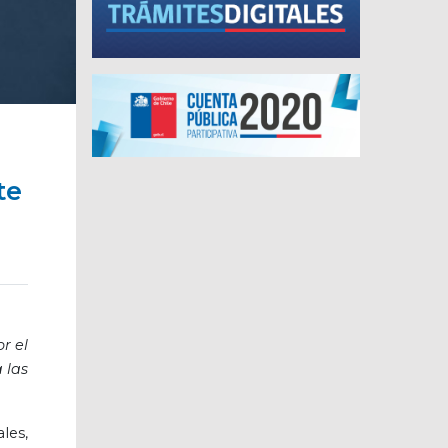
te
r el
 las
les,