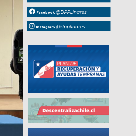
@DPPLinares
Facebook
@dpplinares
Instagram