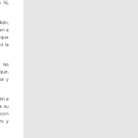
 16,
ido,
an a
 que
ó la
 las
que,
ua y
án a
a su
 con
es y