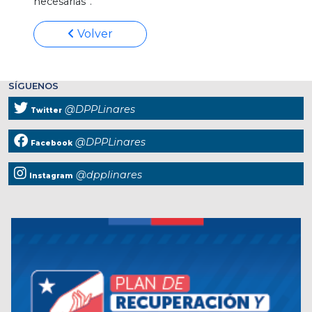
necesarias”.
Volver
SÍGUENOS
@DPPLinares
Twitter
@DPPLinares
Facebook
@dpplinares
Instagram