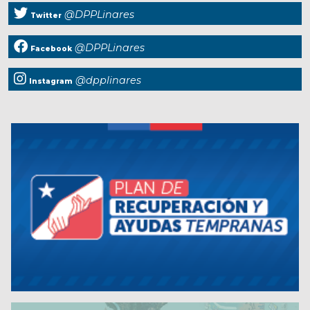
@DPPLinares
Twitter
@DPPLinares
Facebook
@dpplinares
Instagram